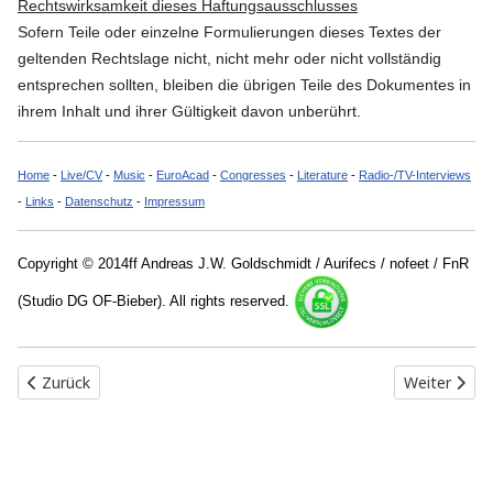
Rechtswirksamkeit dieses Haftungsausschlusses
Sofern Teile oder einzelne Formulierungen dieses Textes der
geltenden Rechtslage nicht, nicht mehr oder nicht vollständig
entsprechen sollten, bleiben die übrigen Teile des Dokumentes in
ihrem Inhalt und ihrer Gültigkeit davon unberührt.
Home
-
Live/CV
-
Music
-
EuroAcad
-
Congresses
-
Literature
-
Radio-/TV-Interviews
-
Links
-
Datenschutz
-
Impressum
Copyright © 2014ff Andreas J.W. Goldschmidt / Aurifecs / nofeet / FnR
(Studio DG OF-Bieber). All rights reserved.
Vorheriger Beitrag: Vorträge (geschützer Bereich)
Nächster Be
Zurück
Weiter