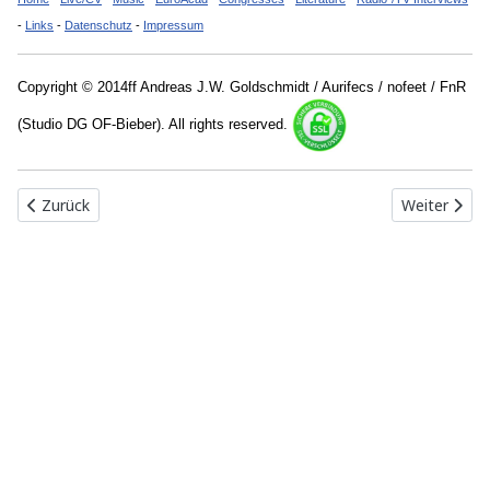
-
Links
-
Datenschutz
-
Impressum
Copyright © 2014ff Andreas J.W. Goldschmidt / Aurifecs / nofeet / FnR
(Studio DG OF-Bieber). All rights reserved.
Vorheriger Beitrag: Vorträge (geschützer Bereich)
Nächster Be
Zurück
Weiter