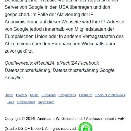
Server von Google in den USA übertragen und dort
gespeichert. Im Falle der Aktivierung der IP-
Anonymisierung auf dieser Webseite wird Ihre IP-Adresse
von Google jedoch innerhalb von Mitgliedstaaten der
Europäischen Union oder in anderen Vertragsstaaten des
Abkommens über den Europäischen Wirtschaftsraum
zuvor gekürzt.
Quellverweis: eRecht24, eRecht24 Facebook
Datenschutzerklärung, Datenschutzerklärung Google
Analytics
Home
-
Live/CV
-
Music
-
EuroAcad
-
Congresses
-
Literature
-
Radio-/TV-Interviews
-
Links
-
Datenschutz
-
Impressum
Copyright © 2014ff Andreas J.W. Goldschmidt / Aurifecs / nofeet / FnR
(Studio DG OF-Bieber). All rights reserved.