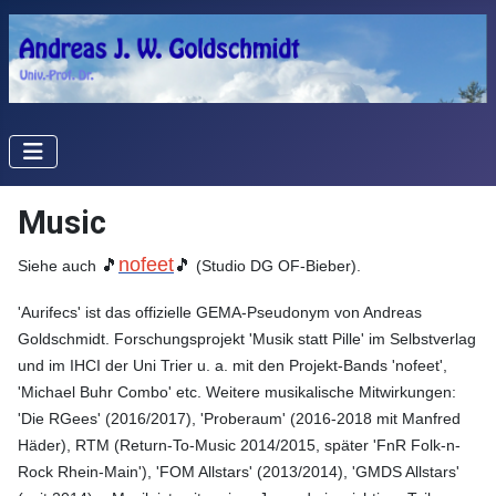
Music
🎵
🎵
nofeet
Siehe auch
(Studio DG OF-Bieber).
'Aurifecs' ist das offizielle GEMA-Pseudonym von Andreas
Goldschmidt. Forschungsprojekt 'Musik statt Pille' im Selbstverlag
und im IHCI der Uni Trier u. a. mit den Projekt-Bands 'nofeet',
'Michael Buhr Combo' etc. Weitere musikalische Mitwirkungen:
'Die RGees' (2016/2017), 'Proberaum' (2016-2018 mit Manfred
Häder),
RTM (Return-To-Music 2014/2015, später
'FnR Folk-n-
Rock Rhein-Main')
, 'FOM Allstars' (2013/2014), 'GMDS Allstars'