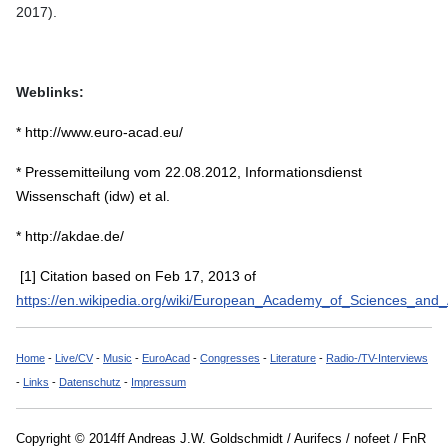
2017).
Weblinks:
* http://www.euro-acad.eu/
* Pressemitteilung vom 22.08.2012, Informationsdienst
Wissenschaft (idw) et al.
* http://akdae.de/
[1] Citation based on Feb 17, 2013 of
https://en.wikipedia.org/wiki/European_Academy_of_Sciences_and_
Home
-
Live/CV
-
Music
-
EuroAcad
-
Congresses
-
Literature
-
Radio-/TV-Interviews
-
Links
-
Datenschutz
-
Impressum
Copyright © 2014ff Andreas J.W. Goldschmidt / Aurifecs / nofeet / FnR